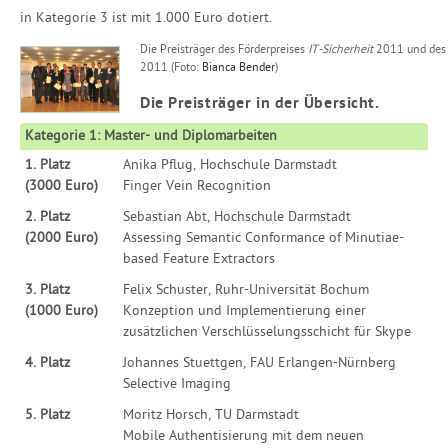
in Kategorie 3 ist mit 1.000 Euro dotiert.
Die Preisträger des Förderpreises
IT-Sicherheit
2011 und des 
2011 (Foto:
Bianca Bender
)
Die Preisträger in der Übersicht.
Kategorie 1: Master- und Diplomarbeiten
1. Platz
Anika Pflug, Hochschule Darmstadt
(3000 Euro)
Finger Vein Recognition
2. Platz
Sebastian Abt, Hochschule Darmstadt
(2000 Euro)
Assessing Semantic Conformance of Minutiae-
based Feature Extractors
3. Platz
Felix Schuster, Ruhr-Universität Bochum
(1000 Euro)
Konzeption und Implementierung einer
zusätzlichen Verschlüsselungsschicht für Skype
4. Platz
Johannes Stuettgen, FAU Erlangen-Nürnberg
Selective Imaging
5. Platz
Moritz Horsch, TU Darmstadt
Mobile Authentisierung mit dem neuen