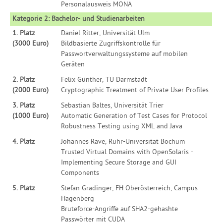
Personalausweis MONA
Kategorie 2: Bachelor- und Studienarbeiten
1. Platz
Daniel Ritter, Universität Ulm
(3000 Euro)
Bildbasierte Zugriffskontrolle für
Passwortverwaltungssysteme auf mobilen
Geräten
2. Platz
Felix Günther, TU Darmstadt
(2000 Euro)
Cryptographic Treatment of Private User Profiles
3. Platz
Sebastian Baltes, Universität Trier
(1000 Euro)
Automatic Generation of Test Cases for Protocol
Robustness Testing using XML and Java
4. Platz
Johannes Rave, Ruhr-Universität Bochum
Trusted Virtual Domains with OpenSolaris -
Implementing Secure Storage and GUI
Components
5. Platz
Stefan Gradinger, FH Oberösterreich, Campus
Hagenberg
Bruteforce-Angriffe auf SHA2-gehashte
Passwörter mit CUDA