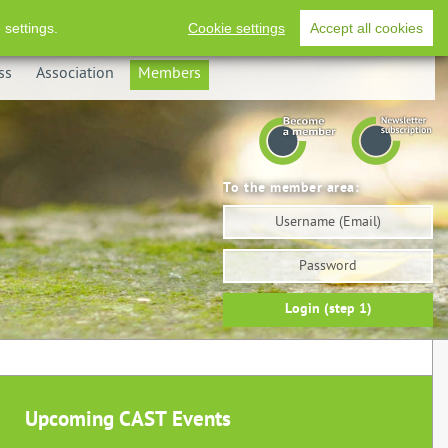
Imprint
Privacy
Deutsch
RSS-Feed
 settings.
Cookie settings
Accept all cookies
ss
Association
Members
To the member area:
Username
Password
Login (step 1)
Upcoming CAST Events