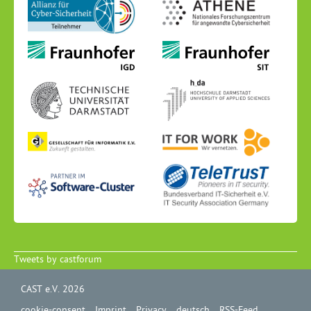
Tweets by castforum
CAST e.V. 2026
cookie-consent
Imprint
Privacy
deutsch
RSS-Feed