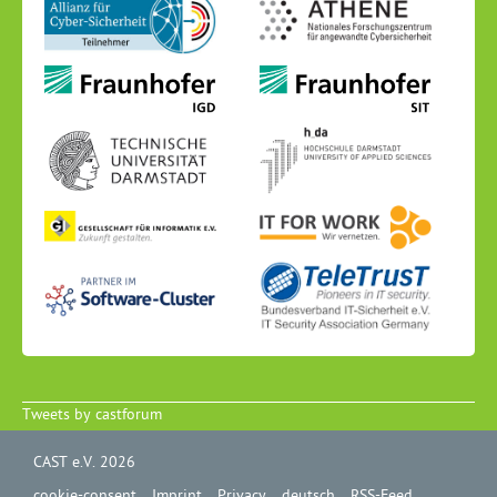
Tweets by castforum
CAST e.V. 2026
cookie-consent
Imprint
Privacy
deutsch
RSS-Feed