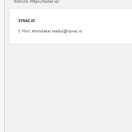
Website:
https://synac.io/
SYNAC.IO
E-Mail:
khondakar.readul@synac.io