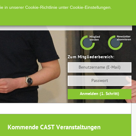
Impressum
Datenschutz
English
RSS-Feed
 in unserer Cookie-Richtlinie unter Cookie-Einstellungen.
ise
Presse
Verein
Mitglieder
Zum Mitgliederbereich:
Benutzername
Passwort
Anmelden (1. Schritt)
Kommende CAST Veranstaltungen